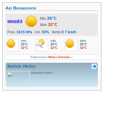
Aci Bonaccorsi
26°C
Min
giovedì 6
32°C
Max
Pres.
1015 hPa
Um.
50%
Vento
E 7 km/h
ven
sab
dom
25°C
25°C
25°C
32°C
32°C
32°C
Elaborazioni
Meteo Giornale »
nessuna news »