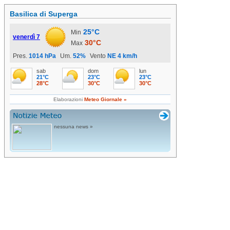
Basilica di Superga
25°C
Min
venerdì 7
30°C
Max
Pres.
1014 hPa
Um.
52%
Vento
NE 4 km/h
sab
dom
lun
21°C
23°C
23°C
28°C
30°C
30°C
Elaborazioni
Meteo Giornale »
nessuna news »