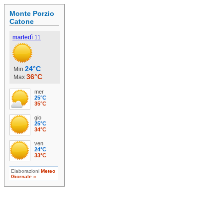
Monte Porzio
Catone
martedì 11
24°C
Min
36°C
Max
mer
25°C
35°C
gio
25°C
34°C
ven
24°C
33°C
Elaborazioni
Meteo
Giornale »