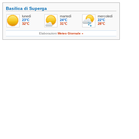
Basilica di Superga
lunedì
martedì
mercoledì
23°C
24°C
22°C
32°C
31°C
28°C
Elaborazioni
Meteo Giornale »