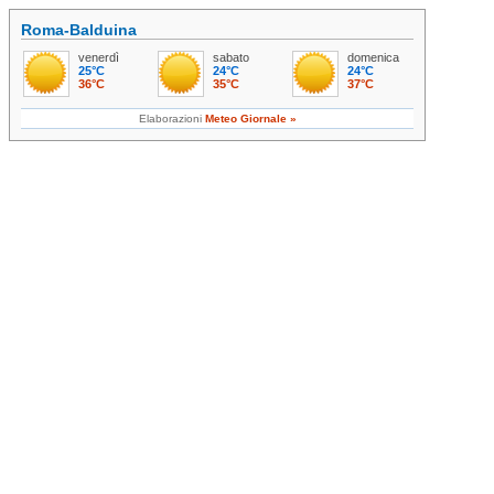
Roma-Balduina
venerdì
sabato
domenica
25°C
24°C
24°C
36°C
35°C
37°C
Elaborazioni
Meteo Giornale »